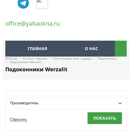
office@yaltaokna.ru
ГЛАВНАЯ
О НАС
BXReady
/
Каталог товаров
/
Пластиковые окна и двери
/
Подоконники
/
Подоконники Werzalit
Подоконники Werzalit
Производитель